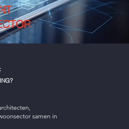
NT
ECTOR
:
ING?
rchitecten,
e woonsector samen in