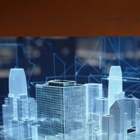
Programma
Tarieven
Info
Sponsoring
E