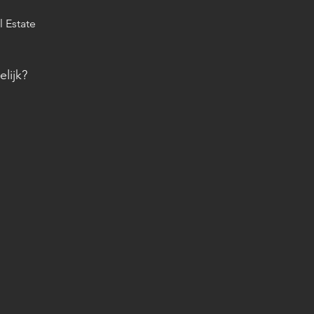
l Estate
lijk?