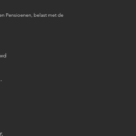
 en Pensioenen, belast met de
uwd
.
r.