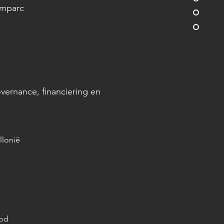
amparc
ernance, financiering en
llonië
ood