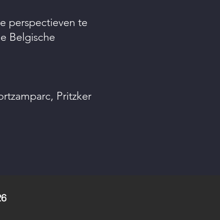
 perspectieven te
de Belgische
ortzamparc, Pritzker
26