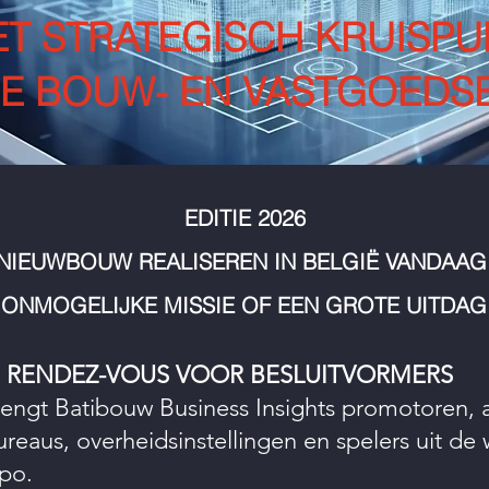
ET STRATEGISCH KRUISPU
DE BOUW- EN VASTGOEDS
EDITIE 2026
NIEUWBOUW REALISEREN IN BELGIË VANDAAG
 ONMOGELIJKE MISSIE OF EEN GROTE UITDAG
N RENDEZ-VOUS VOOR BESLUITVORMERS
rengt Batibouw Business Insights promotoren, a
ureaus, overheidsinstellingen en spelers uit d
xpo.